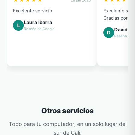
★★★★★
★★★★★
28 jun 2026
Excelente servicio.
Excelente serv
Gracias por el
Laura Ibarra
L
Reseña de Google
David Ca
D
Reseña de 
Otros servicios
Todo para tu computador, en un solo lugar del
sur de Cali.