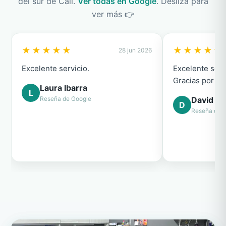
del sur de Cali.
Ver todas en Google
. Desliza para
ver más 👉
★★★★★
★★★★★
28 jun 2026
Excelente servicio.
Excelente serv
Gracias por el
Laura Ibarra
L
Reseña de Google
David Ca
D
Reseña de 