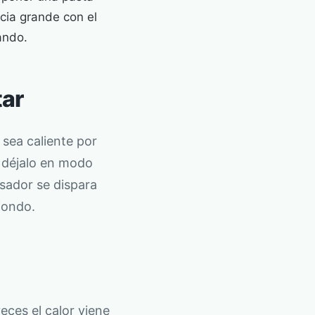
cia grande con el
ando.
tar
 sea caliente por
déjalo en modo
esador se dispara
fondo.
ces el calor viene