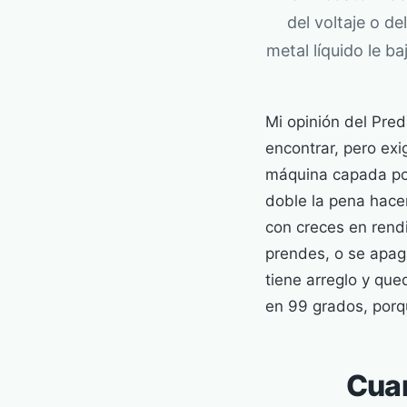
del voltaje o d
metal líquido le b
Mi opinión del Pred
encontrar, pero exi
máquina capada por 
doble la pena hacer
con creces en rendi
prendes, o se apaga
tiene arreglo y qu
en 99 grados, porq
Cuan