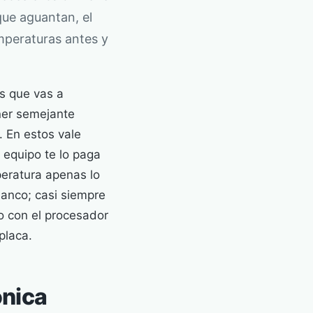
que aguantan, el
emperaturas antes y
es que vas a
ener semejante
. En estos vale
 equipo te lo paga
peratura apenas lo
banco; casi siempre
o con el procesador
placa.
ónica