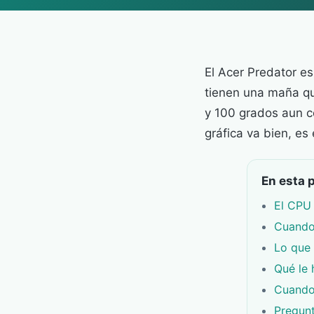
El Acer Predator e
tienen una maña qu
y 100 grados aun co
gráfica va bien, es
En esta 
El CPU 
Cuando 
Lo que 
Qué le 
Cuando 
Pregunt