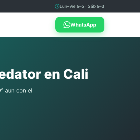
Lun–Vie 9–5 · Sáb 9–3
WhatsApp
dator en Cali
9° aun con el