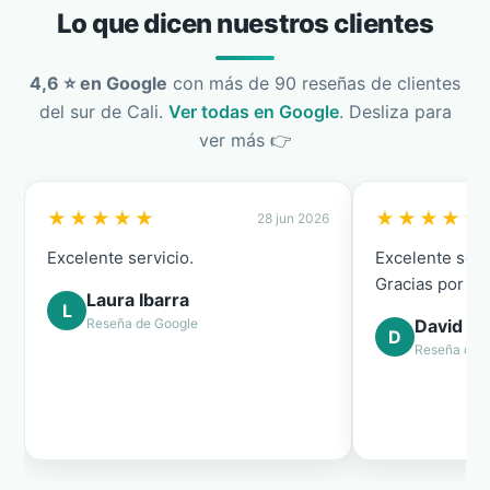
Lo que dicen nuestros clientes
4,6 ⭐ en Google
con más de 90 reseñas de clientes
del sur de Cali.
Ver todas en Google
. Desliza para
ver más 👉
★★★★★
★★★★★
28 jun 2026
Excelente servicio.
Excelente serv
Gracias por el
Laura Ibarra
L
Reseña de Google
David Ca
D
Reseña de 